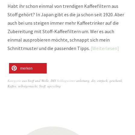
Habt ihr schon einmal von trendigen Kaffeefiltern aus
Stoff gehört? In Japan gibt es die ja schon seit 1920. Aber
auch bei uns steigen immer mehr Kaffeetrinker auf die
Zubereitung mit Stoff-Kaffeefiltern um. Wer es auch
einmal ausprobieren möchte, schnappt sich mein
Schnittmuster und die passenden Tipps.
Weiterlesen
merken
Kategorie
aus Stoff und Wolle
,
DIY
Schlagwörter
anleitung
,
diy
,
einfach
,
geschenk
,
Kaffee
,
selbstgemacht
,
Stoff
,
upcycling