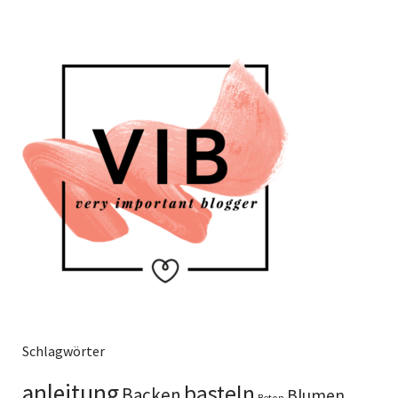
Schlagwörter
anleitung
basteln
Backen
Blumen