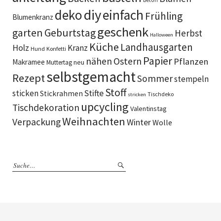
Beton
diy
deko
einfach
Frühling
Blumenkranz
geschenk
garten
Geburtstag
Herbst
Halloween
Küche
Landhausgarten
Holz
Kranz
Hund
Konfetti
Papier
Ostern
nähen
Pflanzen
Makramee
neu
Muttertag
selbstgemacht
Rezept
Sommer
stempeln
Stoff
sticken
Stifte
Stickrahmen
Tischdeko
stricken
upcycling
Tischdekoration
Valentinstag
Weihnachten
Verpackung
Winter
Wolle