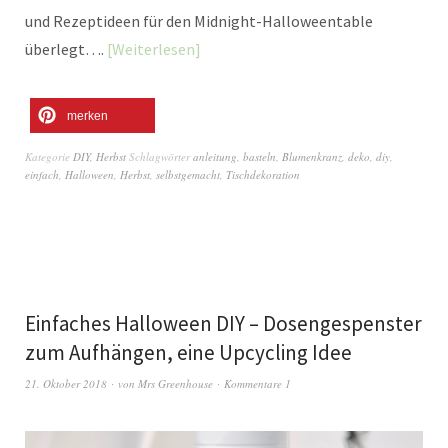
und Rezeptideen für den Midnight-Halloweentable
überlegt….
Weiterlesen
merken
Kategorie
DIY
,
Herbst
Schlagwörter
anleitung
,
basteln
,
Blumenkranz
,
deko
,
diy
,
einfach
,
Halloween
,
Herbst
,
selbstgemacht
,
Tischdekoration
Einfaches Halloween DIY – Dosengespenster
zum Aufhängen, eine Upcycling Idee
21. Oktober 2018
von
Mrs Greenhouse
Kommentare 1