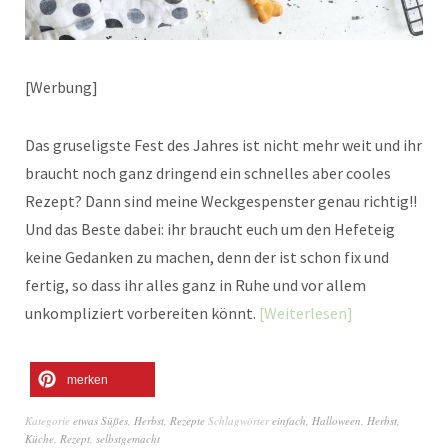
[Werbung]
Das gruseligste Fest des Jahres ist nicht mehr weit und ihr
braucht noch ganz dringend ein schnelles aber cooles
Rezept? Dann sind meine Weckgespenster genau richtig!!
Und das Beste dabei: ihr braucht euch um den Hefeteig
keine Gedanken zu machen, denn der ist schon fix und
fertig, so dass ihr alles ganz in Ruhe und vor allem
unkompliziert vorbereiten könnt.
Weiterlesen
merken
Kategorie
etwas Süßes
,
Herbst
,
Rezepte
Schlagwörter
einfach
,
Halloween
,
Herbst
,
Küche
,
Rezept
,
selbstgemacht