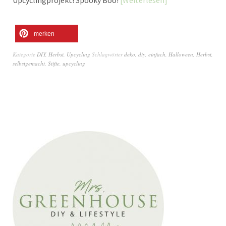
Upcyclingprojekt! Spooky Boo!
Weiterlesen
merken
Kategorie
DIY
,
Herbst
,
Upcycling
Schlagwörter
deko
,
diy
,
einfach
,
Halloween
,
Herbst
,
selbstgemacht
,
Stifte
,
upcycling