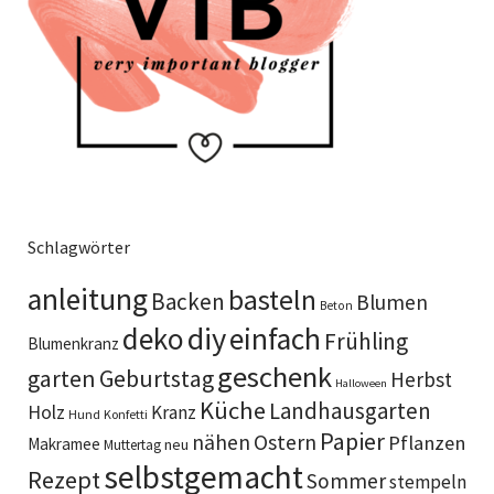
Schlagwörter
anleitung
basteln
Backen
Blumen
Beton
diy
deko
einfach
Frühling
Blumenkranz
geschenk
garten
Geburtstag
Herbst
Halloween
Küche
Landhausgarten
Holz
Kranz
Hund
Konfetti
Papier
Ostern
nähen
Pflanzen
Makramee
neu
Muttertag
selbstgemacht
Rezept
Sommer
stempeln