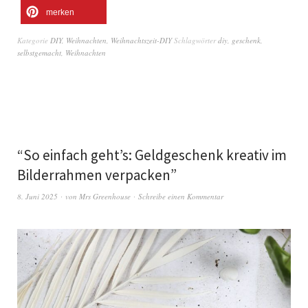
merken
Kategorie
DIY
,
Weihnachten
,
Weihnachtszeit-DIY
Schlagwörter
diy
,
geschenk
,
selbstgemacht
,
Weihnachten
“So einfach geht’s: Geldgeschenk kreativ im
Bilderrahmen verpacken”
8. Juni 2025
von
Mrs Greenhouse
Schreibe einen Kommentar