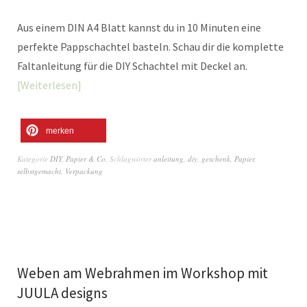
Aus einem DIN A4 Blatt kannst du in 10 Minuten eine
perfekte Pappschachtel basteln. Schau dir die komplette
Faltanleitung für die DIY Schachtel mit Deckel an.
Weiterlesen
merken
Kategorie
DIY
,
Papier & Co.
Schlagwörter
anleitung
,
diy
,
geschenk
,
Papier
,
selbstgemacht
,
Verpackung
Weben am Webrahmen im Workshop mit
JUULA designs