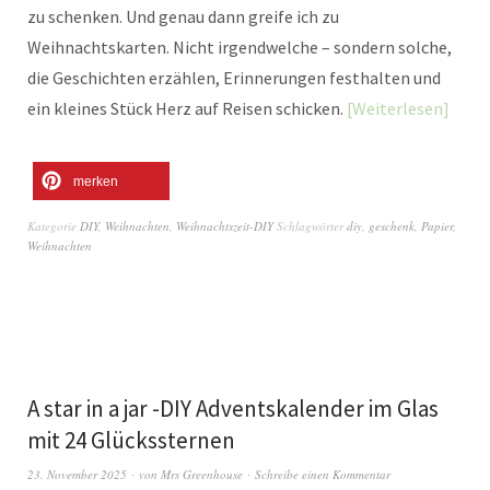
zu schenken. Und genau dann greife ich zu
Weihnachtskarten. Nicht irgendwelche – sondern solche,
die Geschichten erzählen, Erinnerungen festhalten und
ein kleines Stück Herz auf Reisen schicken.
Weiterlesen
merken
Kategorie
DIY
,
Weihnachten
,
Weihnachtszeit-DIY
Schlagwörter
diy
,
geschenk
,
Papier
,
Weihnachten
A star in a jar -DIY Adventskalender im Glas
mit 24 Glückssternen
23. November 2025
von
Mrs Greenhouse
Schreibe einen Kommentar