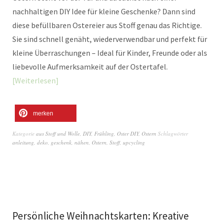
nachhaltigen DIY Idee für kleine Geschenke? Dann sind
diese befüllbaren Ostereier aus Stoff genau das Richtige.
Sie sind schnell genäht, wiederverwendbar und perfekt für
kleine Überraschungen – Ideal für Kinder, Freunde oder als
liebevolle Aufmerksamkeit auf der Ostertafel.
Weiterlesen
merken
Kategorie
aus Stoff und Wolle
,
DIY
,
Frühling
,
Oster DIY
,
Ostern
Schlagwörter
anleitung
,
deko
,
geschenk
,
nähen
,
Ostern
,
Stoff
,
upcycling
Persönliche Weihnachtskarten: Kreative