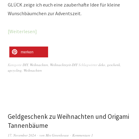
GLÜCK zeige ich euch eine zauberhafte Idee für kleine
Wunschbäumchen zur Adventszeit.
Weiterlesen
merken
Kategorie
DIY
,
Weihnachten
,
Weihnachtszeit-DIY
Schlagwörter
deko
,
geschenk
,
upcycling
,
Weihnachten
Geldgeschenk zu Weihnachten und Origami
Tannenbäume
17. November 2024
von
Mrs Greenhouse
Kommentare 1