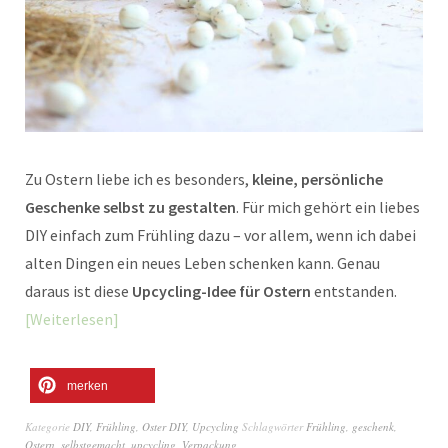
Zu Ostern liebe ich es besonders,
kleine, persönliche
Geschenke selbst zu gestalten
. Für mich gehört ein liebes
DIY einfach zum Frühling dazu – vor allem, wenn ich dabei
alten Dingen ein neues Leben schenken kann. Genau
daraus ist diese
Upcycling-Idee für Ostern
entstanden.
Weiterlesen
merken
Kategorie
DIY
,
Frühling
,
Oster DIY
,
Upcycling
Schlagwörter
Frühling
,
geschenk
,
Ostern
,
selbstgemacht
,
upcycling
,
Verpackung