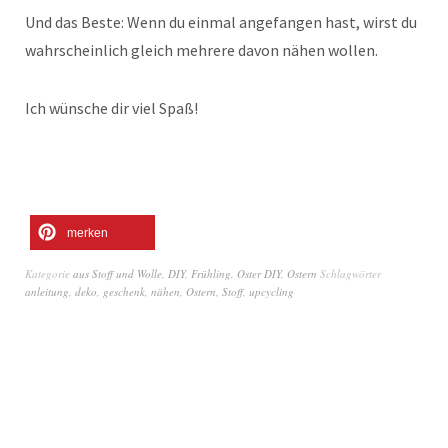
Und das Beste: Wenn du einmal angefangen hast, wirst du
wahrscheinlich gleich mehrere davon nähen wollen.
Ich wünsche dir viel Spaß!
merken
Kategorie
aus Stoff und Wolle
,
DIY
,
Frühling
,
Oster DIY
,
Ostern
Schlagwörter
anleitung
,
deko
,
geschenk
,
nähen
,
Ostern
,
Stoff
,
upcycling