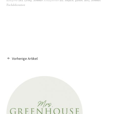
Kategorie
DIY
,
Living
,
Sommer
Schlagwörter
diy
,
einfach
,
garten
,
Holz
,
Sommer
,
Tischdekoration
Vorherige Artikel