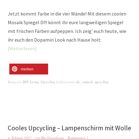
Jetzt kommt Farbe in die vier Wände! Mit diesem coolen
Mosaik Spiegel DIY könnt ihr eure langweiligen Spiegel
mit frischen Farben aufpeppen. Ich zeig’ euch heute, wie
ihr euch den Dopamin Look nach Hause holt:
Weiterlesen
merken
Kategorie
DIY
,
Living
,
Upcycling
Schlagwörter
diy
,
einfach
,
upcycling
Cooles Upcycling – Lampenschirm mit Wolle
4. Februar 2025
von
Mrs Greenhouse
Kommentare 1