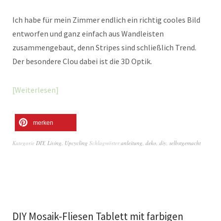
Ich habe für mein Zimmer endlich ein richtig cooles Bild
entworfen und ganz einfach aus Wandleisten
zusammengebaut, denn Stripes sind schließlich Trend.
Der besondere Clou dabei ist die 3D Optik.
Weiterlesen
merken
Kategorie
DIY
,
Living
,
Upcycling
Schlagwörter
anleitung
,
deko
,
diy
,
selbstgemacht
DIY Mosaik-Fliesen Tablett mit farbigen