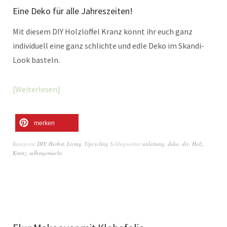
Eine Deko für alle Jahreszeiten!
Mit diesem DIY Holzlöffel Kranz könnt ihr euch ganz
individuell eine ganz schlichte und edle Deko im Skandi-
Look basteln.
Weiterlesen
merken
Kategorie
DIY
,
Herbst
,
Living
,
Upcycling
Schlagwörter
anleitung
,
deko
,
diy
,
Holz
,
Kranz
,
selbstgemacht