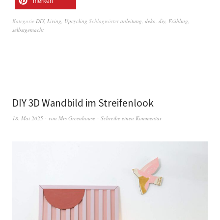
merken
Kategorie
DIY
,
Living
,
Upcycling
Schlagwörter
anleitung
,
deko
,
diy
,
Frühling
,
selbstgemacht
DIY 3D Wandbild im Streifenlook
18. Mai 2025
von
Mrs Greenhouse
Schreibe einen Kommentar