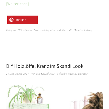
Weiterlesen
merken
Kategorie
DIY
,
Lifestyle
,
Living
Schlagwörter
anleitung
,
diy
,
Wandgestaltung
DIY Holzlöffel Kranz im Skandi Look
29. September 2024
von
Mrs Greenhouse
Schreibe einen Kommentar