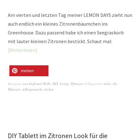
Am vierten und letzten Tag meiner LEMON DAYS zieht nun
auch endlich ein kleines Zitronenbäumchen ins
Greenhouse. Dazu passend habe ich einen Seegraskorb
mit lauter kleinen Zitronen bestickt. Schaut mal:
Weiterlesen
merken
Kategorie
aus Stoff und Wolle
,
DIY
,
Living
,
Pflanzen
Schlagwörter
deko
,
diy
,
Pflanzen
,
selbstgemacht
,
sticken
DIY Tablett im Zitronen Look für die