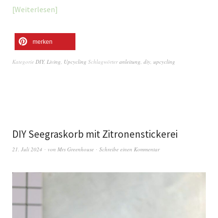
Weiterlesen
merken
Kategorie
DIY
,
Living
,
Upcycling
Schlagwörter
anleitung
,
diy
,
upcycling
DIY Seegraskorb mit Zitronenstickerei
21. Juli 2024
von
Mrs Greenhouse
Schreibe einen Kommentar