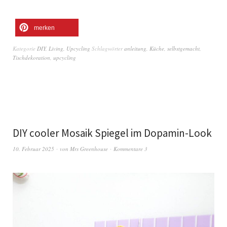
merken
Kategorie
DIY
,
Living
,
Upcycling
Schlagwörter
anleitung
,
Küche
,
selbstgemacht
,
Tischdekoration
,
upcycling
DIY cooler Mosaik Spiegel im Dopamin-Look
10. Februar 2025
von
Mrs Greenhouse
Kommentare 3