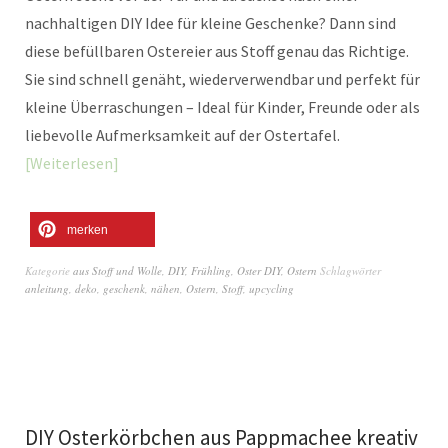
nachhaltigen DIY Idee für kleine Geschenke? Dann sind
diese befüllbaren Ostereier aus Stoff genau das Richtige.
Sie sind schnell genäht, wiederverwendbar und perfekt für
kleine Überraschungen – Ideal für Kinder, Freunde oder als
liebevolle Aufmerksamkeit auf der Ostertafel.
Weiterlesen
merken
Kategorie
aus Stoff und Wolle
,
DIY
,
Frühling
,
Oster DIY
,
Ostern
Schlagwörter
anleitung
,
deko
,
geschenk
,
nähen
,
Ostern
,
Stoff
,
upcycling
DIY Osterkörbchen aus Pappmachee kreativ