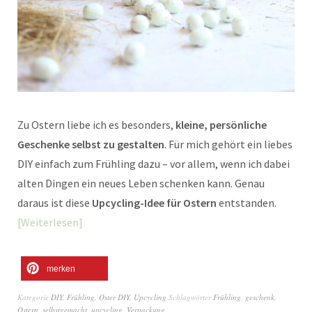
Zu Ostern liebe ich es besonders,
kleine, persönliche
Geschenke selbst zu gestalten
. Für mich gehört ein liebes
DIY einfach zum Frühling dazu – vor allem, wenn ich dabei
alten Dingen ein neues Leben schenken kann. Genau
daraus ist diese
Upcycling-Idee für Ostern
entstanden.
Weiterlesen
merken
Kategorie
DIY
,
Frühling
,
Oster DIY
,
Upcycling
Schlagwörter
Frühling
,
geschenk
,
Ostern
,
selbstgemacht
,
upcycling
,
Verpackung