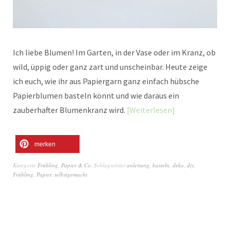
Ich liebe Blumen! Im Garten, in der Vase oder im Kranz, ob
wild, üppig oder ganz zart und unscheinbar. Heute zeige
ich euch, wie ihr aus Papiergarn ganz einfach hübsche
Papierblumen basteln könnt und wie daraus ein
zauberhafter Blumenkranz wird.
Weiterlesen
merken
Kategorie
Frühling
,
Papier & Co.
Schlagwörter
anleitung
,
basteln
,
deko
,
diy
,
Frühling
,
Papier
,
selbstgemacht