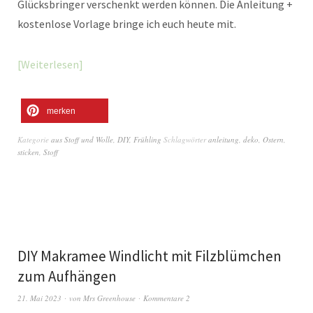
Glücksbringer verschenkt werden können. Die Anleitung +
kostenlose Vorlage bringe ich euch heute mit.
Weiterlesen
merken
Kategorie
aus Stoff und Wolle
,
DIY
,
Frühling
Schlagwörter
anleitung
,
deko
,
Ostern
,
sticken
,
Stoff
DIY Makramee Windlicht mit Filzblümchen
zum Aufhängen
21. Mai 2023
von
Mrs Greenhouse
Kommentare 2