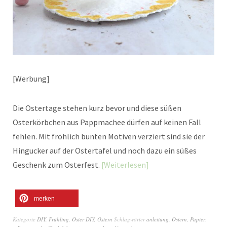
[Werbung]
Die Ostertage stehen kurz bevor und diese süßen
Osterkörbchen aus Pappmachee dürfen auf keinen Fall
fehlen. Mit fröhlich bunten Motiven verziert sind sie der
Hingucker auf der Ostertafel und noch dazu ein süßes
Geschenk zum Osterfest.
Weiterlesen
merken
Kategorie
DIY
,
Frühling
,
Oster DIY
,
Ostern
Schlagwörter
anleitung
,
Ostern
,
Papier
,