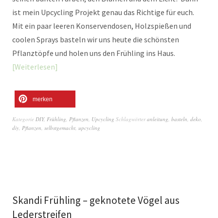
ist mein Upcycling Projekt genau das Richtige für euch.
Mit ein paar leeren Konservendosen, Holzspießen und
coolen Sprays basteln wir uns heute die schönsten
Pflanztöpfe und holen uns den Frühling ins Haus.
Weiterlesen
merken
Kategorie
DIY
,
Frühling
,
Pflanzen
,
Upcycling
Schlagwörter
anleitung
,
basteln
,
deko
,
diy
,
Pflanzen
,
selbstgemacht
,
upcycling
Skandi Frühling – geknotete Vögel aus
Lederstreifen