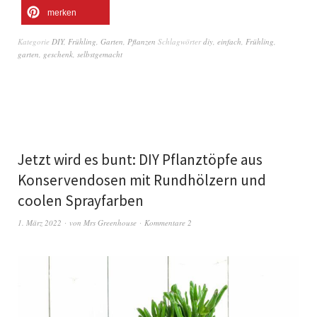
merken
Kategorie
DIY
,
Frühling
,
Garten
,
Pflanzen
Schlagwörter
diy
,
einfach
,
Frühling
,
garten
,
geschenk
,
selbstgemacht
Jetzt wird es bunt: DIY Pflanztöpfe aus
Konservendosen mit Rundhölzern und
coolen Sprayfarben
1. März 2022
von
Mrs Greenhouse
Kommentare 2