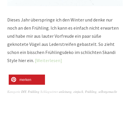
Dieses Jahr überspringe ich den Winter und denke nur
noch an den Frühling. Ich kann es einfach nicht erwarten
und habe mir aus lauter Vorfreude ein paar süße
geknotete Vögel aus Lederstreifen gebastelt. So zieht
schon ein bisschen Frühlingsdeko im schlichten Skandi
Style hier ein.
Weiterlesen
merken
Kategorie
DIY
,
Frühling
Schlagwörter
anleitung
,
einfach
,
Frühling
,
selbstgemacht