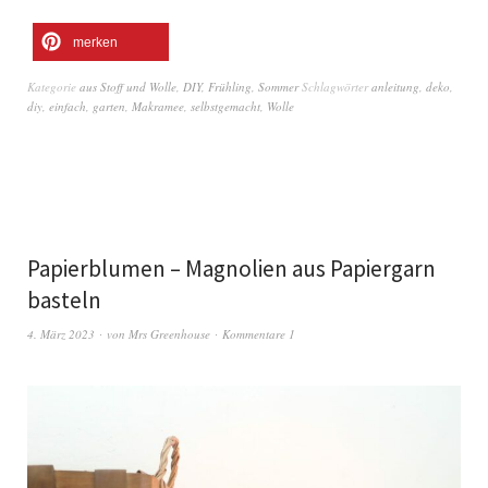
merken
Kategorie
aus Stoff und Wolle
,
DIY
,
Frühling
,
Sommer
Schlagwörter
anleitung
,
deko
,
diy
,
einfach
,
garten
,
Makramee
,
selbstgemacht
,
Wolle
Papierblumen – Magnolien aus Papiergarn
basteln
4. März 2023
von
Mrs Greenhouse
Kommentare 1