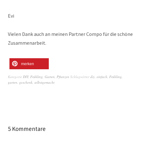
Evi
Vielen Dank auch an meinen Partner Compo für die schöne
Zusammenarbeit.
merken
Kategorie
DIY
,
Frühling
,
Garten
,
Pflanzen
Schlagwörter
diy
,
einfach
,
Frühling
,
garten
,
geschenk
,
selbstgemacht
5 Kommentare