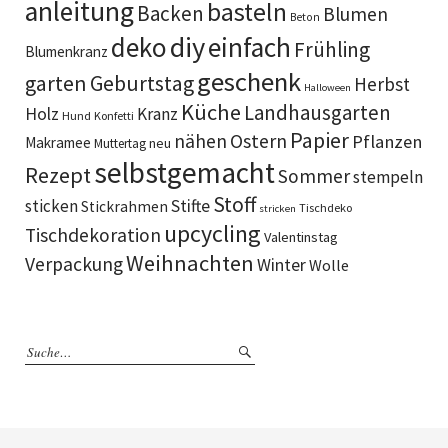
anleitung
basteln
Backen
Blumen
Beton
diy
deko
einfach
Frühling
Blumenkranz
geschenk
garten
Geburtstag
Herbst
Halloween
Küche
Landhausgarten
Holz
Kranz
Hund
Konfetti
Papier
Ostern
nähen
Pflanzen
Makramee
neu
Muttertag
selbstgemacht
Rezept
Sommer
stempeln
Stoff
sticken
Stifte
Stickrahmen
Tischdeko
stricken
upcycling
Tischdekoration
Valentinstag
Weihnachten
Verpackung
Winter
Wolle