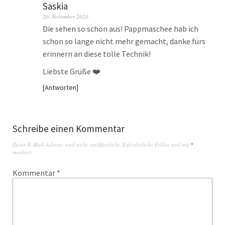
Saskia
20. November 2020
Die sehen so schön aus! Pappmaschee hab ich
schon so lange nicht mehr gemacht, danke fürs
erinnern an diese tolle Technik!
Liebste Grüße ❤️
Antworten
Schreibe einen Kommentar
Deine E-Mail-Adresse wird nicht veröffentlicht.
Erforderliche Felder sind mit
*
markiert
Kommentar
*