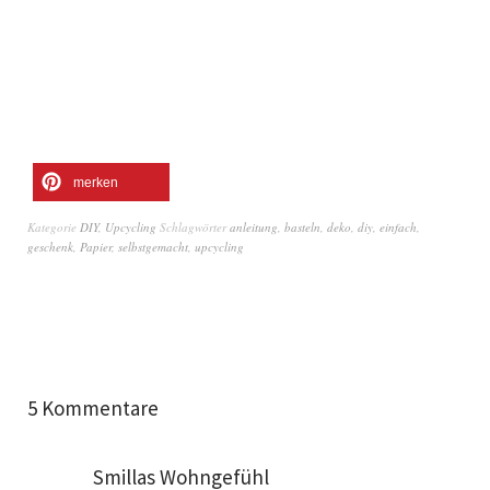
merken
Kategorie
DIY
,
Upcycling
Schlagwörter
anleitung
,
basteln
,
deko
,
diy
,
einfach
,
geschenk
,
Papier
,
selbstgemacht
,
upcycling
5 Kommentare
Smillas Wohngefühl