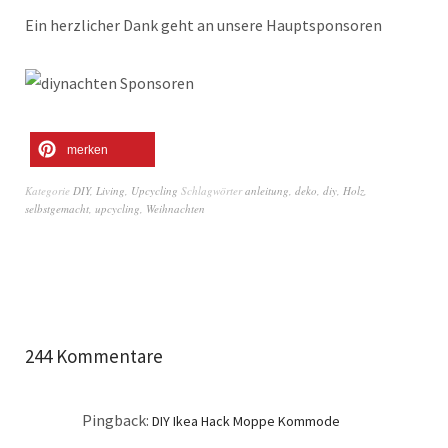
Ein herzlicher Dank geht an unsere Hauptsponsoren
merken
Kategorie
DIY
,
Living
,
Upcycling
Schlagwörter
anleitung
,
deko
,
diy
,
Holz
,
selbstgemacht
,
upcycling
,
Weihnachten
244 Kommentare
Pingback:
DIY Ikea Hack Moppe Kommode