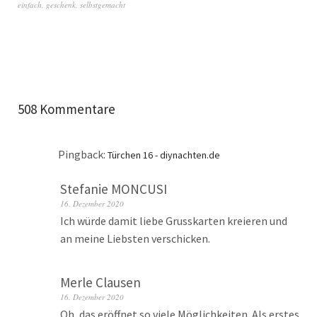
einfach
,
geschenk
,
selbstgemacht
508 Kommentare
Pingback:
Türchen 16 - diynachten.de
Stefanie MONCUSI
16. Dezember 2020
Ich würde damit liebe Grusskarten kreieren und
an meine Liebsten verschicken.
Merle Clausen
16. Dezember 2020
Oh, das eröffnet so viele Möglichkeiten. Als erstes