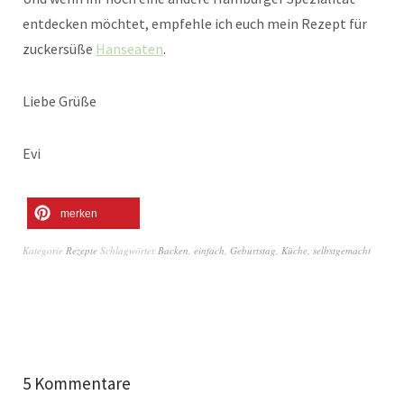
entdecken möchtet, empfehle ich euch mein Rezept für
zuckersüße
Hanseaten
.
Liebe Grüße
Evi
merken
Kategorie
Rezepte
Schlagwörter
Backen
,
einfach
,
Geburtstag
,
Küche
,
selbstgemacht
5 Kommentare