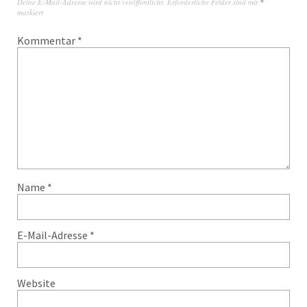
Deine E-Mail-Adresse wird nicht veröffentlicht.
Erforderliche Felder sind mit
*
markiert
Kommentar
*
Name
*
E-Mail-Adresse
*
Website