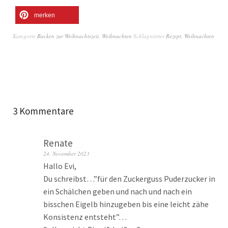
merken
Kategorie
Backen zur Weihnachtszeit
,
Weihnachten
Schlagwörter
Rezept
,
Weihnachten
3 Kommentare
Renate
24. November 2023
Hallo Evi,
Du schreibst…”für den Zuckerguss Puderzucker in
ein Schälchen geben und nach und nach ein
bisschen Eigelb hinzugeben bis eine leicht zähe
Konsistenz entsteht”…