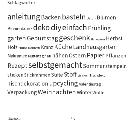
Schlagwörter
anleitung
basteln
Backen
Blumen
Beton
diy
deko
einfach
Frühling
Blumenkranz
geschenk
garten
Geburtstag
Herbst
Halloween
Küche
Landhausgarten
Holz
Kranz
Hund
Konfetti
Papier
Ostern
nähen
Pflanzen
Makramee
neu
Muttertag
selbstgemacht
Rezept
Sommer
stempeln
Stoff
sticken
Stifte
Stickrahmen
Tischdeko
stricken
upcycling
Tischdekoration
Valentinstag
Weihnachten
Verpackung
Winter
Wolle