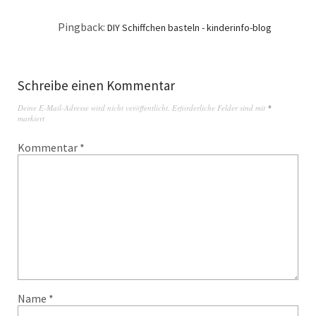
Pingback:
DIY Schiffchen basteln - kinderinfo-blog
Schreibe einen Kommentar
Deine E-Mail-Adresse wird nicht veröffentlicht.
Erforderliche Felder sind mit
*
markiert
Kommentar
*
Name
*