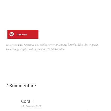
merken
Kategorie
DIY
,
Papier & Co.
Schlagwörter
anleitung
,
basteln
,
deko
,
diy
,
einfach
,
Geburtstag
,
Papier
,
selbstgemacht
,
Tischdekoration
4 Kommentare
Corali
15. Februar 2022