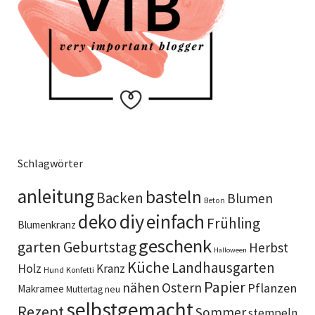
Schlagwörter
anleitung
basteln
Backen
Blumen
Beton
diy
deko
einfach
Frühling
Blumenkranz
geschenk
garten
Geburtstag
Herbst
Halloween
Küche
Landhausgarten
Holz
Kranz
Hund
Konfetti
Papier
Ostern
nähen
Pflanzen
Makramee
neu
Muttertag
selbstgemacht
Rezept
Sommer
stempeln