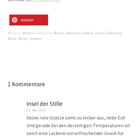
merken
Kategorie
Rezepte
Schlagwörter
Beeren
,
Dänemark
,
einfach
,
garten
,
Geburtstag
,
Küche
,
Rezept
,
Sommer
1 Kommentare
Insel der Stille
29. Mai 2018
Deine rote Grütze sieht so lecker aus, liebe Evi!
Und gerade bei den derzeitigen Temperaturen ist
solch eine Leckerei ein erfrischender Snack für