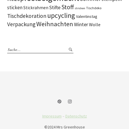
Stoff
sticken
Stifte
Stickrahmen
Tischdeko
stricken
upcycling
Tischdekoration
Valentinstag
Weihnachten
Verpackung
Winter
Wolle
Impressum
–
Datenschutz
©2024 Mrs Greenhouse