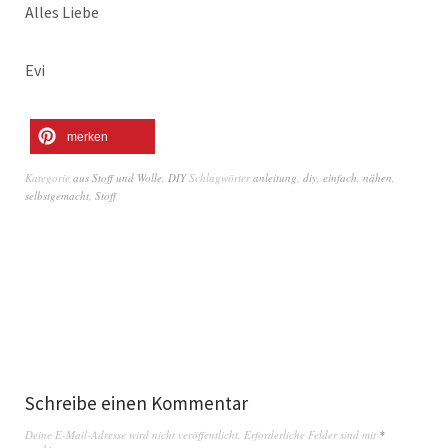
Alles Liebe
Evi
merken
Kategorie
aus Stoff und Wolle
,
DIY
Schlagwörter
anleitung
,
diy
,
einfach
,
nähen
,
selbstgemacht
,
Stoff
Schreibe einen Kommentar
Deine E-Mail-Adresse wird nicht veröffentlicht.
Erforderliche Felder sind mit
*