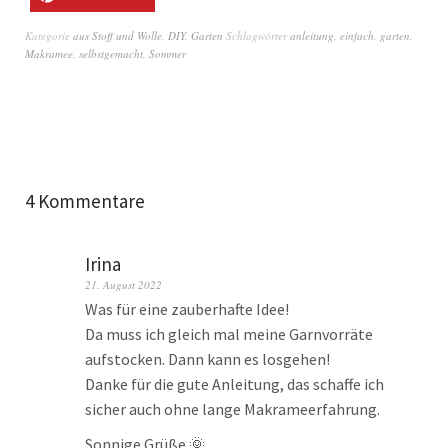
Kategorie
aus Stoff und Wolle
,
DIY
,
Garten
Schlagwörter
anleitung
,
einfach
,
garten
,
Makramee
,
selbstgemacht
,
Sommer
4 Kommentare
Irina
21. August 2022
Was für eine zauberhafte Idee!
Da muss ich gleich mal meine Garnvorräte
aufstocken. Dann kann es losgehen!
Danke für die gute Anleitung, das schaffe ich
sicher auch ohne lange Makrameerfahrung.
Sonnige Grüße 🌞