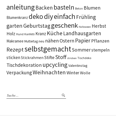
anleitung
basteln
Backen
Blumen
Beton
diy
deko
einfach
Frühling
Blumenkranz
geschenk
garten
Geburtstag
Herbst
Halloween
Küche
Landhausgarten
Holz
Kranz
Hund
Konfetti
Papier
Ostern
nähen
Pflanzen
Makramee
neu
Muttertag
selbstgemacht
Rezept
Sommer
stempeln
Stoff
sticken
Stifte
Stickrahmen
Tischdeko
stricken
upcycling
Tischdekoration
Valentinstag
Weihnachten
Verpackung
Winter
Wolle