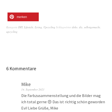
merken
Kategorie
DIY
,
Lifestyle
,
Living
,
Upcycling
Schlagwörter
deko
,
diy
,
selbstgemacht
,
upcycling
6 Kommentare
Mike
14. September 2021
Die Farbzusammenstellung und die Bilder mag
ich total gerne 😍 Das ist richtig schön geworden
Evi! Liebe Grüße, Mike