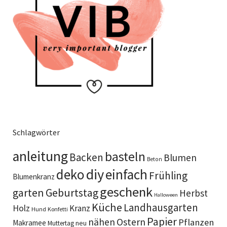
Schlagwörter
anleitung
basteln
Backen
Blumen
Beton
diy
deko
einfach
Frühling
Blumenkranz
geschenk
garten
Geburtstag
Herbst
Halloween
Küche
Landhausgarten
Holz
Kranz
Hund
Konfetti
Papier
Ostern
nähen
Pflanzen
Makramee
neu
Muttertag