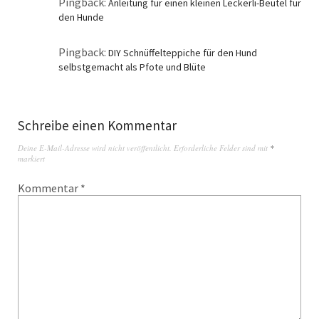
Pingback:
Anleitung für einen kleinen Leckerli-Beutel für
den Hunde
Pingback:
DIY Schnüffelteppiche für den Hund
selbstgemacht als Pfote und Blüte
Schreibe einen Kommentar
Deine E-Mail-Adresse wird nicht veröffentlicht.
Erforderliche Felder sind mit
*
markiert
Kommentar
*