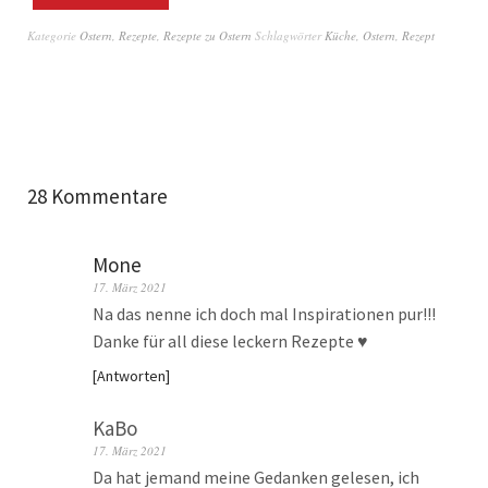
Kategorie
Ostern
,
Rezepte
,
Rezepte zu Ostern
Schlagwörter
Küche
,
Ostern
,
Rezept
28 Kommentare
Mone
17. März 2021
Na das nenne ich doch mal Inspirationen pur!!!
Danke für all diese leckern Rezepte ♥️
Antworten
KaBo
17. März 2021
Da hat jemand meine Gedanken gelesen, ich