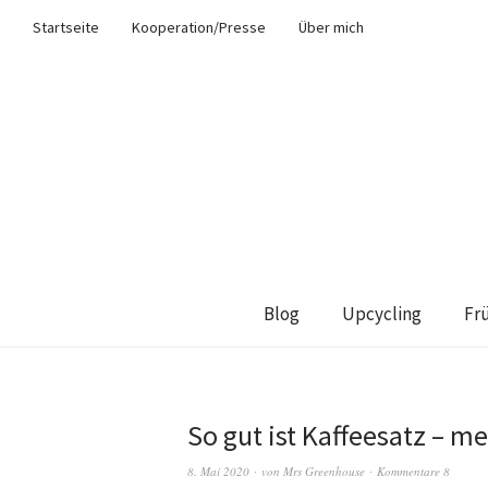
Startseite
Kooperation/Presse
Über mich
Blog
Upcycling
Fr
So gut ist Kaffeesatz – m
8. Mai 2020
von
Mrs Greenhouse
Kommentare 8