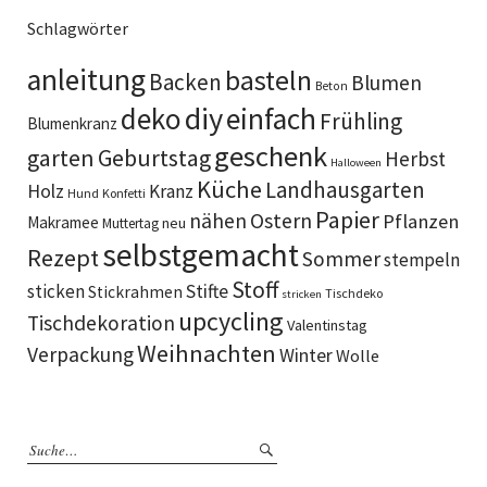
Schlagwörter
anleitung
basteln
Backen
Blumen
Beton
diy
deko
einfach
Frühling
Blumenkranz
geschenk
garten
Geburtstag
Herbst
Halloween
Küche
Landhausgarten
Holz
Kranz
Hund
Konfetti
Papier
Ostern
nähen
Pflanzen
Makramee
neu
Muttertag
selbstgemacht
Rezept
Sommer
stempeln
Stoff
sticken
Stifte
Stickrahmen
Tischdeko
stricken
upcycling
Tischdekoration
Valentinstag
Weihnachten
Verpackung
Winter
Wolle