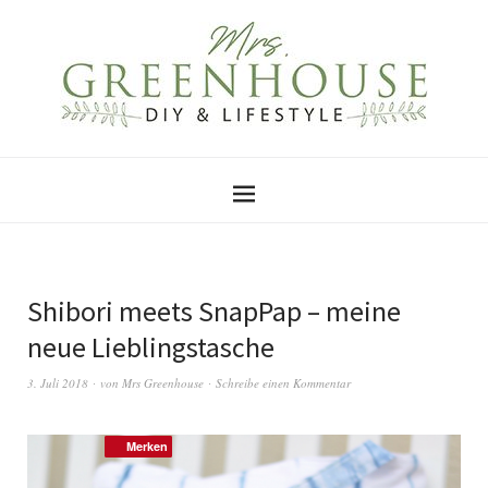
Shibori meets SnapPap – meine
neue Lieblingstasche
3. Juli 2018
von
Mrs Greenhouse
Schreibe einen Kommentar
Merken
Merken