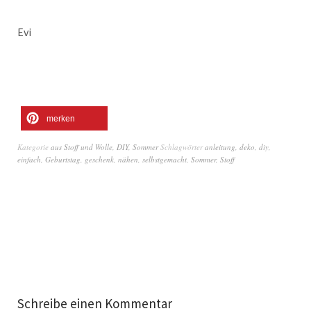
Evi
merken
Kategorie
aus Stoff und Wolle
,
DIY
,
Sommer
Schlagwörter
anleitung
,
deko
,
diy
,
einfach
,
Geburtstag
,
geschenk
,
nähen
,
selbstgemacht
,
Sommer
,
Stoff
Schreibe einen Kommentar