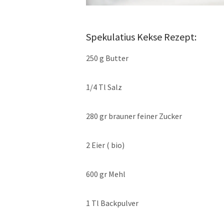
Spekulatius Kekse Rezept:
250 g Butter
1/4 Tl Salz
280 gr brauner feiner Zucker
2 Eier ( bio)
600 gr Mehl
1 Tl Backpulver