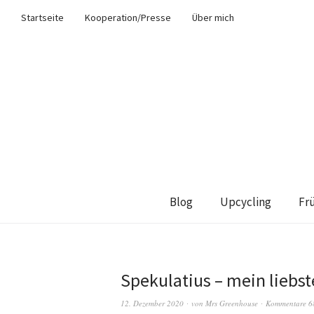
Startseite
Kooperation/Presse
Über mich
Blog
Upcycling
Fr
Spekulatius – mein liebst
12. Dezember 2020
von
Mrs Greenhouse
Kommentare 6