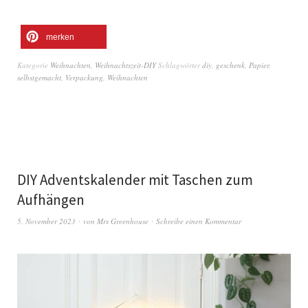
merken
Kategorie
Weihnachten
,
Weihnachtszeit-DIY
Schlagwörter
diy
,
geschenk
,
Papier
,
selbstgemacht
,
Verpackung
,
Weihnachten
DIY Adventskalender mit Taschen zum
Aufhängen
5. November 2023
von
Mrs Greenhouse
Schreibe einen Kommentar