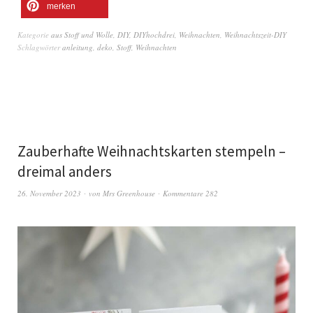
merken
Kategorie
aus Stoff und Wolle
,
DIY
,
DIYhochdrei
,
Weihnachten
,
Weihnachtszeit-DIY
Schlagwörter
anleitung
,
deko
,
Stoff
,
Weihnachten
Zauberhafte Weihnachtskarten stempeln –
dreimal anders
26. November 2023
von
Mrs Greenhouse
Kommentare 282