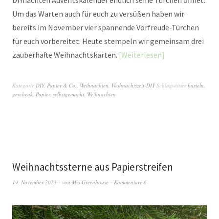
DIYnachten Adventskalender endlich seine Türchen öffnet.
Um das Warten auch für euch zu versüßen haben wir
bereits im November vier spannende Vorfreude-Türchen
für euch vorbereitet. Heute stempeln wir gemeinsam drei
zauberhafte Weihnachtskarten.
Weiterlesen
Kategorie
DIY
,
Papier & Co.
,
Weihnachten
,
Weihnachtszeit-DIY
Schlagwörter
basteln
,
geschenk
,
Papier
,
selbstgemacht
,
Weihnachten
Weihnachtssterne aus Papierstreifen
19. November 2023
von
Mrs Greenhouse
Kommentare 6