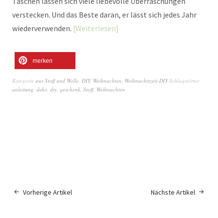
Taschen lassen sich viele liebevolle Überraschungen
verstecken. Und das Beste daran, er lässt sich jedes Jahr
wiederverwenden.
Weiterlesen
merken
Kategorie
aus Stoff und Wolle
,
DIY
,
Weihnachten
,
Weihnachtszeit-DIY
Schlagwörter
anleitung
,
deko
,
diy
,
geschenk
,
Stoff
,
Weihnachten
Vorherige Artikel
Nächste Artikel