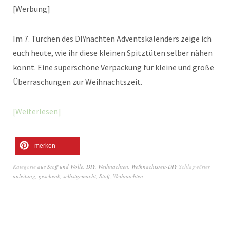
[Werbung]
Im 7. Türchen des DIYnachten Adventskalenders zeige ich
euch heute, wie ihr diese kleinen Spitztüten selber nähen
könnt. Eine superschöne Verpackung für kleine und große
Überraschungen zur Weihnachtszeit.
Weiterlesen
merken
Kategorie
aus Stoff und Wolle
,
DIY
,
Weihnachten
,
Weihnachtszeit-DIY
Schlagwörter
anleitung
,
geschenk
,
selbstgemacht
,
Stoff
,
Weihnachten