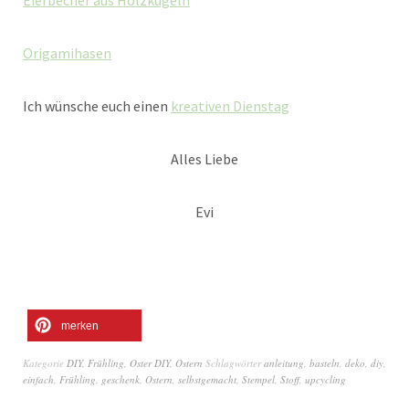
Eierbecher aus Holzkugeln
Origamihasen
Ich wünsche euch einen
kreativen Dienstag
Alles Liebe
Evi
merken
Kategorie
DIY
,
Frühling
,
Oster DIY
,
Ostern
Schlagwörter
anleitung
,
basteln
,
deko
,
diy
,
einfach
,
Frühling
,
geschenk
,
Ostern
,
selbstgemacht
,
Stempel
,
Stoff
,
upcycling