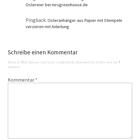
Ostereier bei mrsgreenhouse.de
Pingback:
Osteranhänger aus Papier mit Stempeln
verzieren mit Anleitung
Schreibe einen Kommentar
Deine E-Mail-Adresse wird nicht veröffentlicht.
Erforderliche Felder sind mit
*
markiert
Kommentar
*